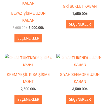
ürünün
ürünün
3,600.00₺.
fiyat:
GRİ BUKLET KABAN
3,000.00₺.
birden
birden
BEYAZ ŞİŞME UZUN
1,650.00
₺
fazla
fazla
KABAN
SEÇENEKLER
varyasyonu
varyasy
3,600.00
₺
3,000.00
₺
var.
var.
SEÇENEKLER
Seçenekler
Seçenek
ürün
ürün
sayfasından
sayfası
Bu
Bu
TÜKENDI
TÜKENDI
seçilebilir
seçilebil
ürünün
ürünün
birden
birden
KREM YEŞİL KISA ŞİŞME
SİYAH SEEMORE UZUN
fazla
fazla
MONT
KABAN
varyasyonu
varyasy
2,500.00
₺
3,500.00
₺
var.
var.
SEÇENEKLER
SEÇENEKLER
Seçenekler
Seçenek
ürün
ürün