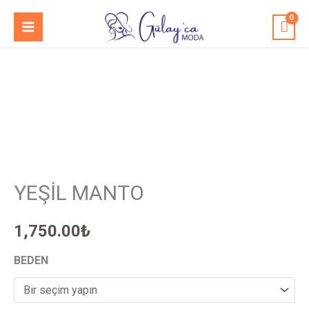
İçeriğe
MAIN
atla
MENU
YEŞİL
MANTO
adet
YEŞİL MANTO
1,750.00
₺
BEDEN