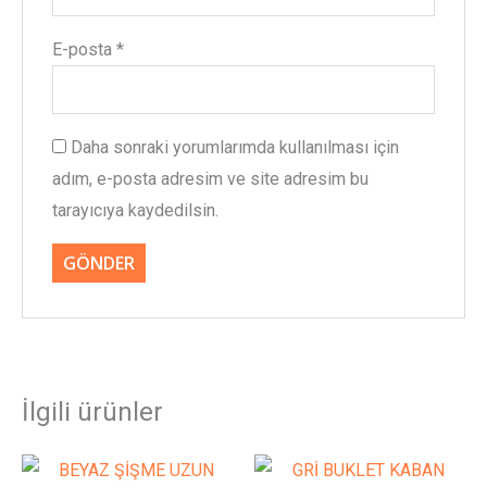
E-posta
*
Daha sonraki yorumlarımda kullanılması için
adım, e-posta adresim ve site adresim bu
tarayıcıya kaydedilsin.
İlgili ürünler
Orijinal
Şu
Bu
Bu
fiyat:
andaki