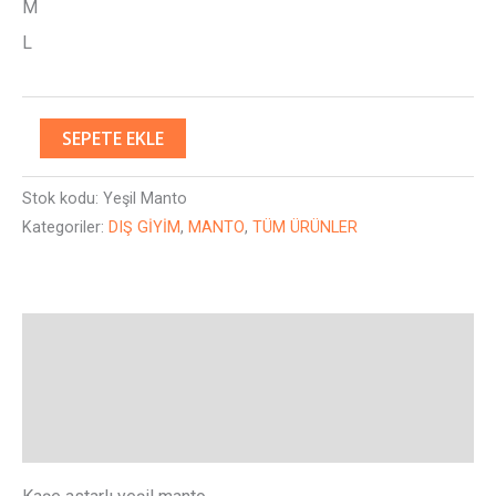
M
L
SEPETE EKLE
Stok kodu:
Yeşil Manto
Kategoriler:
DIŞ GİYİM
,
MANTO
,
TÜM ÜRÜNLER
Açıklama
Ek bilgi
Değerlendirmeler (0)