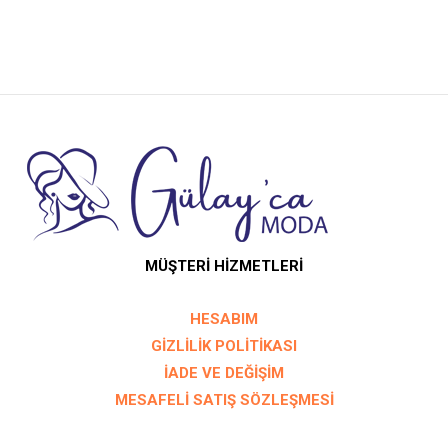
sayfasından
sayfası
seçilebilir
seçilebil
MÜŞTERİ HİZMETLERİ
HESABIM
GİZLİLİK POLİTİKASI
İADE VE DEĞİŞİM
MESAFELİ SATIŞ SÖZLEŞMESİ