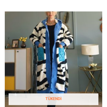
Bu
ürünün
birden
fazla
varyasyonu
var.
Seçenekler
ürün
sayfasından
seçilebilir
TÜKENDI