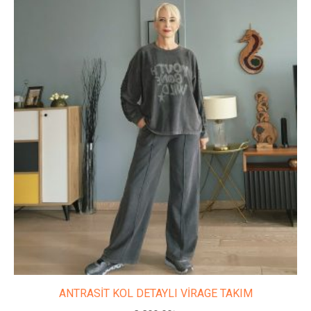
Bu
ürünün
birden
fazla
varyasyonu
var.
Seçenekler
ürün
sayfasından
seçilebilir
ANTRASİT KOL DETAYLI VİRAGE TAKIM