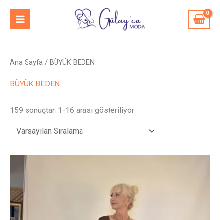
İçeriğe
MAIN
atla
MENU
Ana Sayfa
/ BÜYÜK BEDEN
BÜYÜK BEDEN
159 sonuçtan 1-16 arası gösteriliyor
Bu
ürünün
birden
fazla
varyasyonu