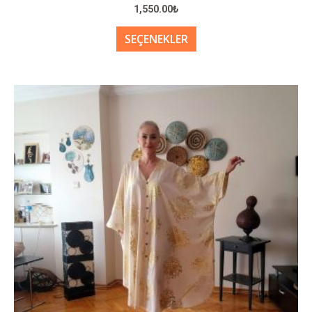
1,550.00
₺
SEÇENEKLER
Bu
ürünün
birden
fazla
varyasyonu
var.
Seçenekler
ürün
sayfasından
seçilebilir