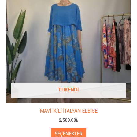
fazla
varyasyonu
var.
Seçenekler
ürün
sayfasından
seçilebilir
TÜKENDI
MAVİ İKİLİ İTALYAN ELBİSE
2,500.00
₺
SEÇENEKLER