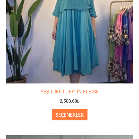
var.
Seçenekler
ürün
sayfasından
seçilebilir
YEŞİL İKİLİ CEYLİN ELBİSE
2,500.00
₺
SEÇENEKLER