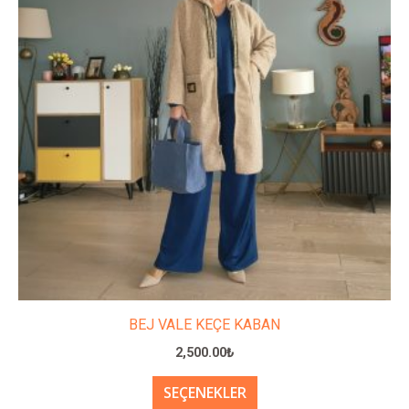
fazla
varyasyonu
var.
Seçenekler
ürün
sayfasından
seçilebilir
BEJ VALE KEÇE KABAN
2,500.00
₺
SEÇENEKLER