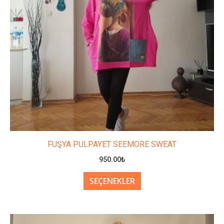
var.
Seçenekler
ürün
sayfasından
seçilebilir
FUŞYA PULPAYET SEEMORE SWEAT
950.00
₺
SEÇENEKLER
Bu