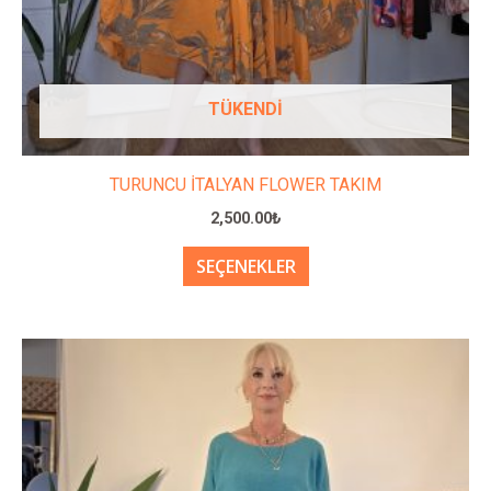
seçilebilir
TÜKENDI
TURUNCU İTALYAN FLOWER TAKIM
2,500.00
₺
SEÇENEKLER
Bu
ürünün
birden
fazla
varyasyonu