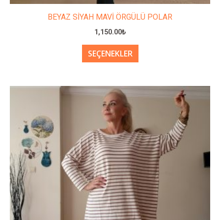
BEYAZ SİYAH MAVİ ÖRGÜLÜ POLAR
1,150.00
₺
SEÇENEKLER
Bu
ürünün
birden
fazla
varyasyonu
var.
Seçenekler
ürün
sayfasından