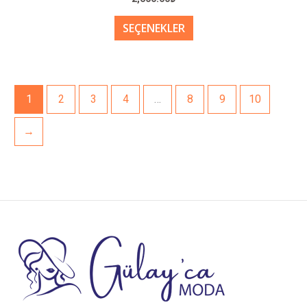
SEÇENEKLER
1
2
3
4
…
8
9
10
→