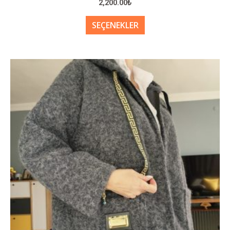
2,200.00
₺
SEÇENEKLER
Bu
ürünün
birden
fazla
varyasyonu
var.
Seçenekler
ürün
sayfasından
seçilebilir