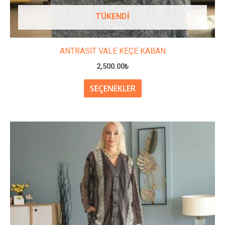
TÜKENDI
ANTRASİT VALE KEÇE KABAN
2,500.00
₺
SEÇENEKLER
Bu
ürünün
birden
fazla
varyasyonu
var.
Seçenekler