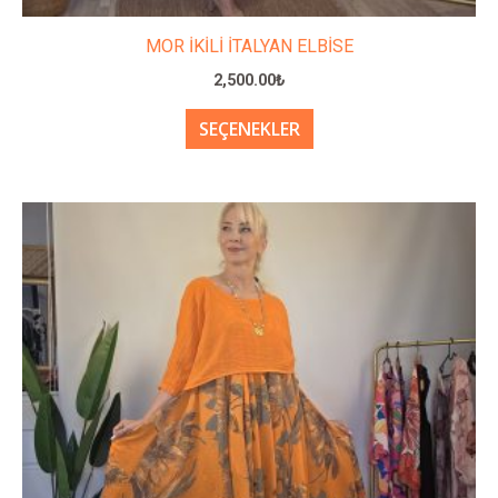
MOR İKİLİ İTALYAN ELBİSE
2,500.00
₺
SEÇENEKLER
Bu
ürünün
birden
fazla
varyasyonu
var.
Seçenekler
ürün
sayfasından