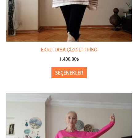
seçilebilir
EKRU TABA ÇİZGİLİ TRİKO
1,400.00
₺
SEÇENEKLER
Bu
ürünün
birden
fazla
varyasyonu