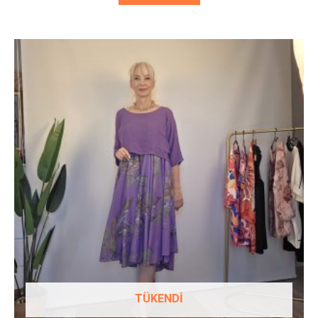
Bu
ürünün
birden
fazla
varyasyonu
var.
Seçenekler
ürün
sayfasından
seçilebilir
TÜKENDI