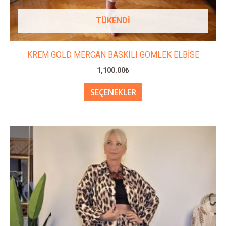
TÜKENDI
KREM GOLD MERCAN BASKILI GÖMLEK ELBİSE
1,100.00
₺
SEÇENEKLER
Bu
ürünün
birden
fazla
varyasyonu
var.
Seçenekler