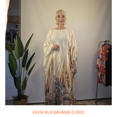
Bu
ürünün
birden
fazla
varyasyonu
var.
Seçenekler
ürün
sayfasından
seçilebilir
KREM ALA BAHAMA ELBİSE