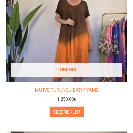
var.
Seçenekler
ürün
sayfasından
seçilebilir
TÜKENDI
KAHVE TURUNCU BATİK YAME
1,250.00
₺
SEÇENEKLER