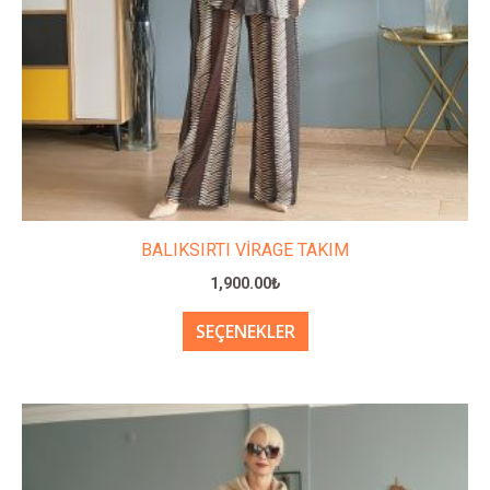
ürün
sayfasından
seçilebilir
BALIKSIRTI VİRAGE TAKIM
1,900.00
₺
SEÇENEKLER
Bu
ürünün
birden