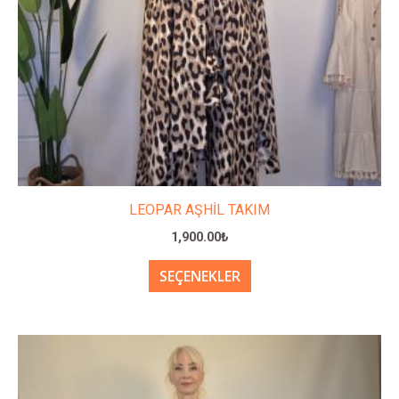
ürün
sayfasından
seçilebilir
LEOPAR AŞHİL TAKIM
1,900.00
₺
SEÇENEKLER
Bu
ürünün
birden