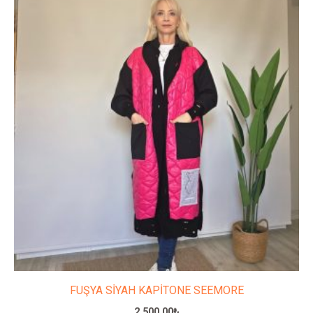
ürünün
birden
fazla
varyasyonu
var.
Seçenekler
ürün
sayfasından
seçilebilir
FUŞYA SİYAH KAPİTONE SEEMORE
2,500.00
₺