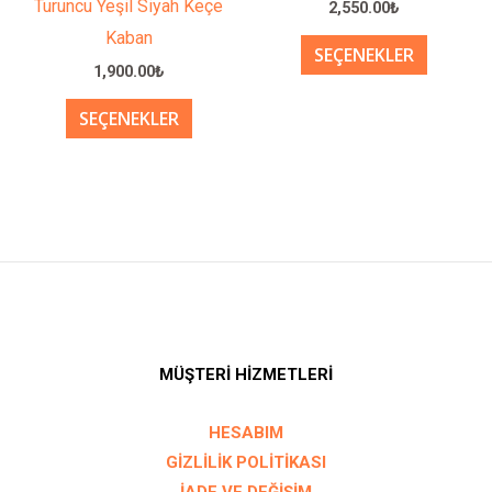
Turuncu Yeşil Siyah Keçe
2,550.00
₺
fazla
fazla
Kaban
SEÇENEKLER
varyasyonu
varyasy
1,900.00
₺
var.
var.
SEÇENEKLER
Seçenekler
Seçenek
ürün
ürün
sayfasından
sayfası
seçilebilir
seçilebil
MÜŞTERİ HİZMETLERİ
HESABIM
GİZLİLİK POLİTİKASI