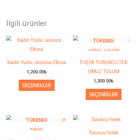
İlgili ürünler
Bu
Bu
TÜKENDI
ürünün
ürünün
birden
birden
Kadın Yüzlü Jessica Elbise
FUŞYA TURUNCU TEK
fazla
fazla
OMUZ TULUM
1,200.00
₺
varyasyonu
varyasy
1,300.00
₺
SEÇENEKLER
var.
var.
SEÇENEKLER
Seçenekler
Seçenek
ürün
ürün
sayfasından
sayfası
Bu
Bu
TÜKENDI
seçilebilir
seçilebil
ürünün
ürünün
Turuncu Yelek
birden
birden