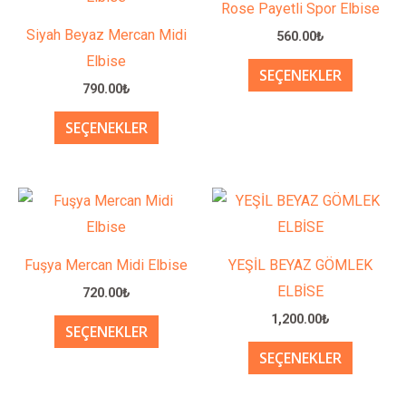
Rose Payetli Spor Elbise
birden
birden
Siyah Beyaz Mercan Midi
560.00
₺
fazla
fazla
Elbise
SEÇENEKLER
varyasyonu
varyasy
790.00
₺
var.
var.
SEÇENEKLER
Seçenekler
Seçenek
ürün
ürün
sayfasından
sayfası
Bu
Bu
seçilebilir
seçilebil
ürünün
ürünün
birden
birden
Fuşya Mercan Midi Elbise
YEŞİL BEYAZ GÖMLEK
fazla
fazla
ELBİSE
720.00
₺
varyasyonu
varyasy
1,200.00
₺
SEÇENEKLER
var.
var.
SEÇENEKLER
Seçenekler
Seçenek
ürün
ürün