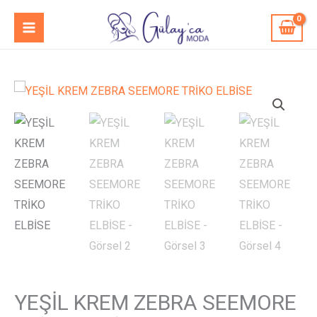
İçeriğe
MAIN
atla
MENU
YEŞİL
KREM
ZEBRA
SEEMORE
TRİKO
ELBİSE
adet
YEŞİL KREM ZEBRA SEEMORE