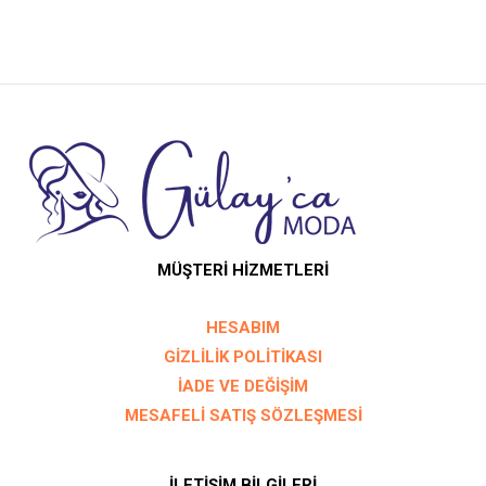
sayfasından
sayfası
seçilebilir
seçilebil
MÜŞTERİ HİZMETLERİ
HESABIM
GİZLİLİK POLİTİKASI
İADE VE DEĞİŞİM
MESAFELİ SATIŞ SÖZLEŞMESİ
İLETİŞİM BİLGİLERİ