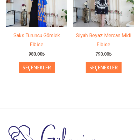
varyasyonu
varyasy
var.
var.
Seçenekler
Seçenek
ürün
ürün
Saks Turuncu Gömlek
Siyah Beyaz Mercan Midi
sayfasından
sayfası
Elbise
Elbise
seçilebilir
seçilebil
980.00
₺
790.00
₺
SEÇENEKLER
SEÇENEKLER