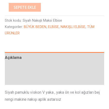
SEPETE EKLE
Stok kodu:
Siyah Nakışlı Maksi Elbise
Kategoriler:
BÜYÜK BEDEN
,
ELBİSE
,
NAKIŞLI ELBİSE
,
TÜM
ÜRÜNLER
Açıklama
Ek bilgi
Değerlendirmeler (0)
Siyah pamuklu viskon V yaka , yaka ön ve kol ağızları bej
rengi makine nakışı aplik astarsız