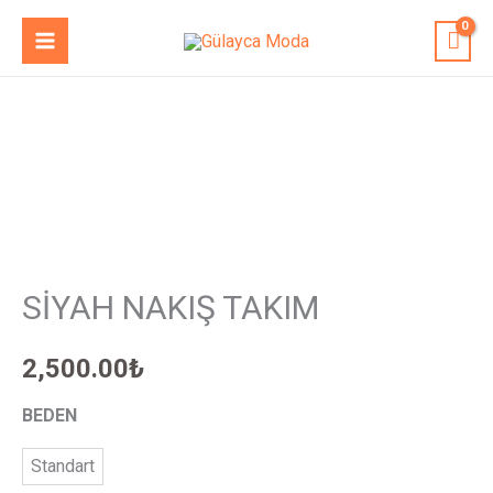
İçeriğe
MAIN
atla
MENU
SİYAH
NAKIŞ
TAKIM
adet
SİYAH NAKIŞ TAKIM
2,500.00
₺
BEDEN
Standart