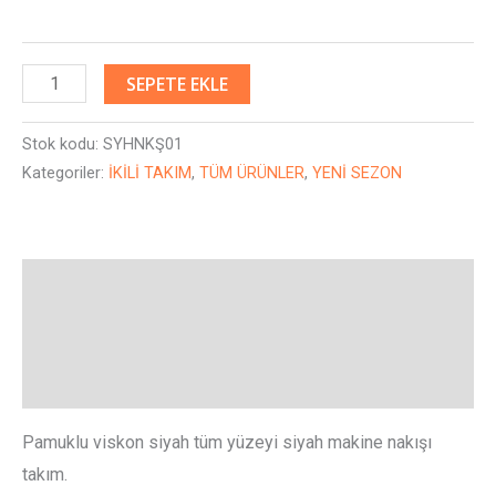
SEPETE EKLE
Stok kodu:
SYHNKŞ01
Kategoriler:
İKİLİ TAKIM
,
TÜM ÜRÜNLER
,
YENİ SEZON
Açıklama
Ek bilgi
Değerlendirmeler (0)
Pamuklu viskon siyah tüm yüzeyi siyah makine nakışı
takım.