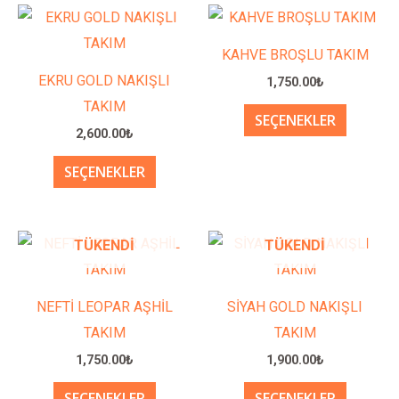
Bu
Bu
ürünün
ürünün
KAHVE BROŞLU TAKIM
birden
birden
EKRU GOLD NAKIŞLI
1,750.00
₺
fazla
fazla
TAKIM
SEÇENEKLER
varyasyonu
varyasy
2,600.00
₺
var.
var.
SEÇENEKLER
Seçenekler
Seçenek
ürün
ürün
sayfasından
sayfası
Bu
Bu
TÜKENDI
TÜKENDI
seçilebilir
seçilebil
ürünün
ürünün
birden
birden
NEFTİ LEOPAR AŞHİL
SİYAH GOLD NAKIŞLI
fazla
fazla
TAKIM
TAKIM
varyasyonu
varyasy
1,750.00
₺
1,900.00
₺
var.
var.
SEÇENEKLER
SEÇENEKLER
Seçenekler
Seçenek