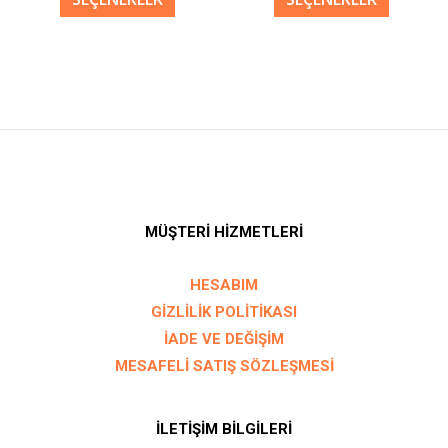
ürün
ürün
sayfasından
sayfası
seçilebilir
seçilebil
MÜŞTERİ HİZMETLERİ
HESABIM
GİZLİLİK POLİTİKASI
İADE VE DEĞİŞİM
MESAFELİ SATIŞ SÖZLEŞMESİ
İLETİŞİM BİLGİLERİ