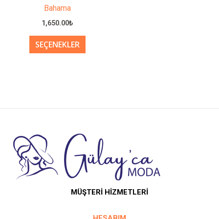
sayfasından
sayfası
Bahama
seçilebilir
seçilebil
1,650.00
₺
SEÇENEKLER
MÜŞTERİ HİZMETLERİ
HESABIM