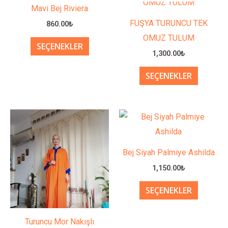
ürünün
ürünün
Mavi Bej Riviera
birden
birden
FUŞYA TURUNCU TEK
860.00
₺
fazla
fazla
OMUZ TULUM
SEÇENEKLER
varyasyonu
varyasy
1,300.00
₺
var.
var.
SEÇENEKLER
Seçenekler
Seçenek
ürün
ürün
sayfasından
sayfası
Bu
Bu
seçilebilir
seçilebil
ürünün
ürünün
birden
birden
Bej Siyah Palmiye Ashilda
fazla
fazla
1,150.00
₺
varyasyonu
varyasy
SEÇENEKLER
var.
var.
Seçenekler
Seçenek
ürün
ürün
Turuncu Mor Nakışlı