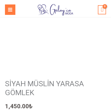
İçeriğe
MAIN
atla
MENU
SİYAH
MÜSLİN
YARASA
GÖMLEK
adet
SİYAH MÜSLİN YARASA
GÖMLEK
1,450.00
₺