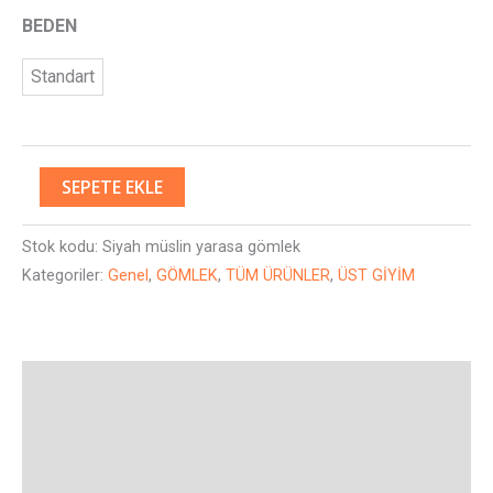
BEDEN
Standart
SEPETE EKLE
Stok kodu:
Siyah müslin yarasa gömlek
Kategoriler:
Genel
,
GÖMLEK
,
TÜM ÜRÜNLER
,
ÜST GİYİM
Açıklama
Ek bilgi
Değerlendirmeler (0)