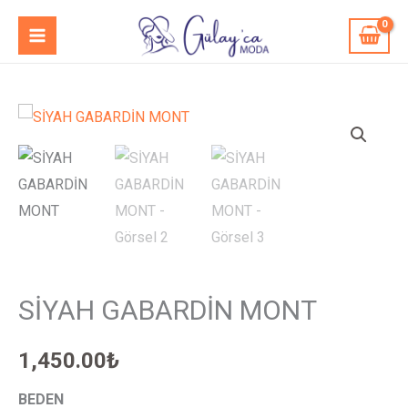
İçeriğe
MAIN
atla
MENU
SİYAH
GABARDİN
MONT
adet
SİYAH GABARDİN MONT
1,450.00
₺
BEDEN