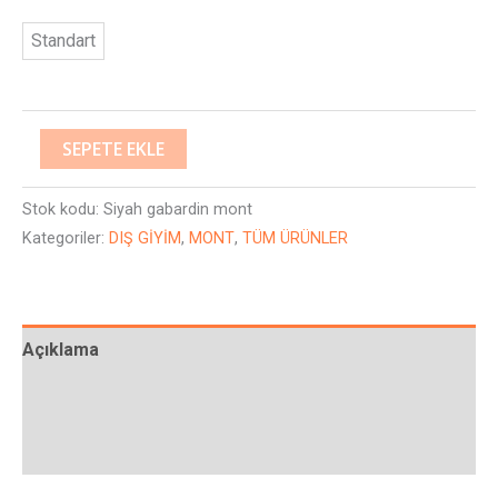
Standart
SEPETE EKLE
Stok kodu:
Siyah gabardin mont
Kategoriler:
DIŞ GİYİM
,
MONT
,
TÜM ÜRÜNLER
Açıklama
Ek bilgi
Değerlendirmeler (0)