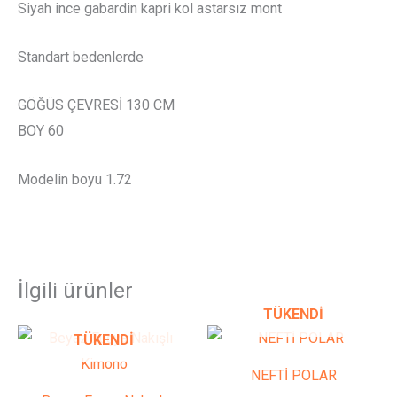
Siyah ince gabardin kapri kol astarsız mont
Standart bedenlerde
GÖĞÜS ÇEVRESİ 130 CM
BOY 60
Modelin boyu 1.72
İlgili ürünler
TÜKENDI
Bu
Bu
TÜKENDI
ürünün
ürünün
NEFTİ POLAR
birden
birden