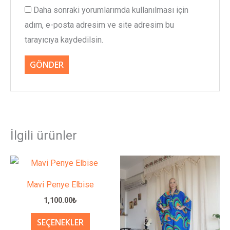
Daha sonraki yorumlarımda kullanılması için
adım, e-posta adresim ve site adresim bu
tarayıcıya kaydedilsin.
İlgili ürünler
Bu
Bu
ürünün
ürünün
Mavi Penye Elbise
birden
birden
1,100.00
₺
fazla
fazla
SEÇENEKLER
varyasyonu
varyasy