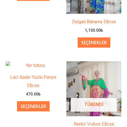
var.
var.
Seçenekler
Seçenek
ürün
ürün
Dalgalı Bahama Elbise
sayfasından
sayfası
1,150.00
₺
seçilebilir
seçilebil
SEÇENEKLER
Bu
Bu
ürünün
ürünün
Laci Kadın Yüzlü Penye
birden
birden
Elbise
fazla
fazla
470.00
₺
varyasyonu
varyasy
TÜKENDI
SEÇENEKLER
var.
var.
Seçenekler
Seçenek
ürün
ürün
Renkli Viskon Elbise