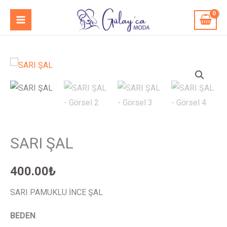
İçeriğe
MAIN
atla
MENU
SARI
ŞAL
adet
SARI ŞAL
400.00
₺
SARI PAMUKLU İNCE ŞAL
BEDEN