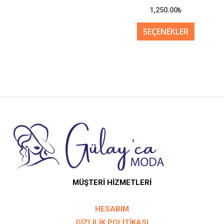
sayfasından
sayfası
1,250.00
₺
seçilebilir
seçilebil
SEÇENEKLER
MÜŞTERİ HİZMETLERİ
HESABIM
GİZLİLİK POLİTİKASI