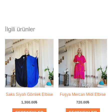
İlgili ürünler
Bu
Bu
ürünün
ürünü
birden
birden
fazla
fazla
varyasyonu
varyas
var.
var.
Seçenekler
Seçene
ürün
ürün
Saks Siyah Gömlek Elbise
Fuşya Mercan Midi Elbise
sayfasından
sayfas
1,300.00
₺
720.00
₺
seçilebilir
seçilebi