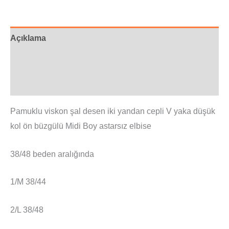
Açıklama
Ek bilgi
Değerlendirmeler (0)
Pamuklu viskon şal desen iki yandan cepli V yaka düşük
kol ön büzgülü Midi Boy astarsız elbise
38/48 beden aralığında
1/M 38/44
2/L 38/48