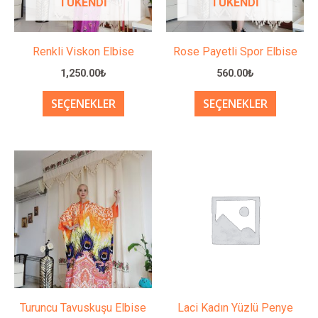
TÜKENDI
TÜKENDI
var.
var.
Seçenekler
Seçenek
ürün
ürün
Renkli Viskon Elbise
Rose Payetli Spor Elbise
sayfasından
sayfası
1,250.00
₺
560.00
₺
seçilebilir
seçilebil
SEÇENEKLER
SEÇENEKLER
Bu
Bu
ürünün
ürünün
birden
birden
fazla
fazla
varyasyonu
varyasy
var.
var.
Seçenekler
Seçenek
ürün
ürün
Turuncu Tavuskuşu Elbise
Laci Kadın Yüzlü Penye