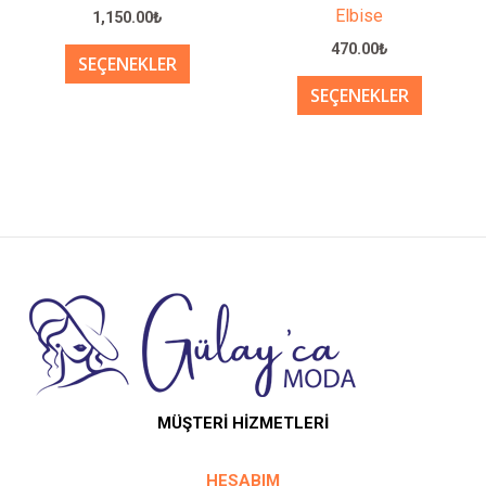
sayfasından
sayfası
Elbise
1,150.00
₺
seçilebilir
seçilebil
470.00
₺
SEÇENEKLER
SEÇENEKLER
MÜŞTERİ HİZMETLERİ
HESABIM