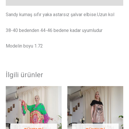
Sandy kumaş sıfır yaka astarsız şalvar elbise.Uzun kol
38-40 bedenden 44-46 bedene kadar uyumludur
Modelin boyu 1.72
İlgili ürünler
Bu
Bu
ürünün
ürünün
birden
birden
fazla
fazla
varyasyonu
varyasy