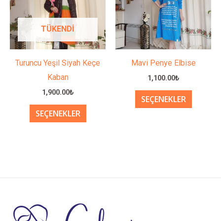
fazla
fazla
varyasyonu
varyasy
TÜKENDI
var.
var.
Seçenekler
Seçenek
ürün
ürün
Turuncu Yeşil Siyah Keçe
Mavi Penye Elbise
sayfasından
sayfası
Kaban
1,100.00
₺
seçilebilir
seçilebil
1,900.00
₺
SEÇENEKLER
SEÇENEKLER