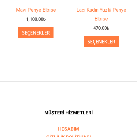
ürünün
ürünün
Mavi Penye Elbise
Laci Kadın Yüzlü Penye
birden
birden
Elbise
1,100.00
₺
fazla
fazla
470.00
₺
SEÇENEKLER
varyasyonu
varyasy
SEÇENEKLER
var.
var.
Seçenekler
Seçenek
ürün
ürün
sayfasından
sayfası
seçilebilir
seçilebil
MÜŞTERİ HİZMETLERİ
HESABIM