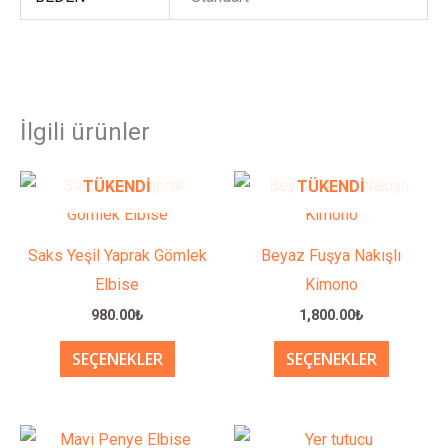
İlgili ürünler
Bu
Bu
TÜKENDI
TÜKENDI
ürünün
ürünün
birden
birden
Saks Yeşil Yaprak Gömlek
Beyaz Fuşya Nakışlı
fazla
fazla
Elbise
Kimono
varyasyonu
varyasy
980.00
₺
1,800.00
₺
var.
var.
SEÇENEKLER
SEÇENEKLER
Seçenekler
Seçenek
ürün
ürün
sayfasından
sayfası
Bu
Bu
seçilebilir
seçilebil