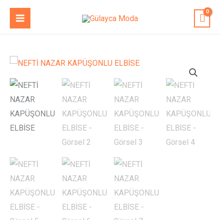
İçeriğe
MAIN
atla
MENU
NEFTİ
NAZAR
KAPÜŞONLU
ELBİSE
adet