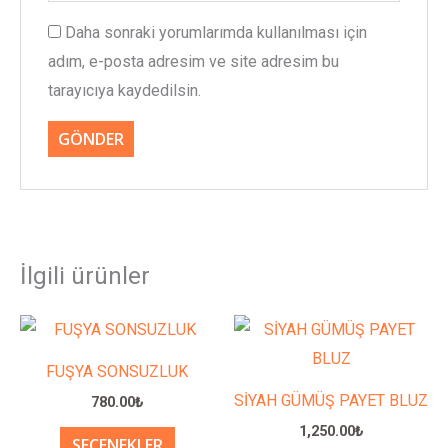
Daha sonraki yorumlarımda kullanılması için
adım, e-posta adresim ve site adresim bu
tarayıcıya kaydedilsin.
İlgili ürünler
Bu
Bu
ürünün
ürünün
FUŞYA SONSUZLUK
birden
birden
SİYAH GÜMÜŞ PAYET BLUZ
780.00
₺
fazla
fazla
1,250.00
₺
SEÇENEKLER
varyasyonu
varyasy