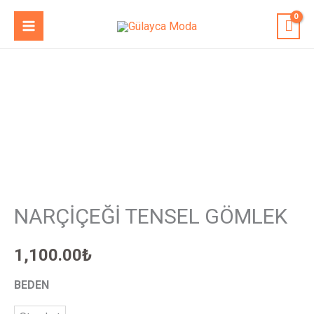
İçeriğe
MAIN
atla
MENU
NARÇİÇEĞİ
TENSEL
GÖMLEK
adet
NARÇİÇEĞİ TENSEL GÖMLEK
1,100.00
₺
BEDEN