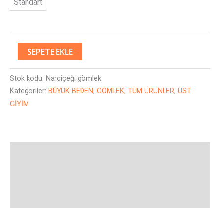
Standart
SEPETE EKLE
Stok kodu:
Narçiçeği gömlek
Kategoriler:
BÜYÜK BEDEN
,
GÖMLEK
,
TÜM ÜRÜNLER
,
ÜST
GİYİM
Açıklama
Ek bilgi
Değerlendirmeler (0)