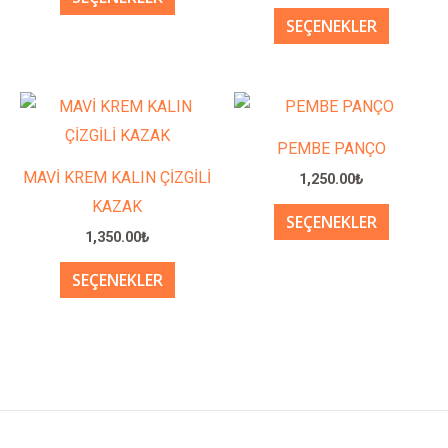
SEÇENEKLER
var.
var.
Seçenekler
Seçenek
ürün
ürün
Bu
Bu
sayfasından
sayfası
ürünün
ürünün
seçilebilir
seçilebil
PEMBE PANÇO
birden
birden
MAVİ KREM KALIN ÇİZGİLİ
1,250.00
₺
fazla
fazla
KAZAK
SEÇENEKLER
varyasyonu
varyasy
1,350.00
₺
var.
var.
SEÇENEKLER
Seçenekler
Seçenek
ürün
ürün
sayfasından
sayfası
seçilebilir
seçilebil