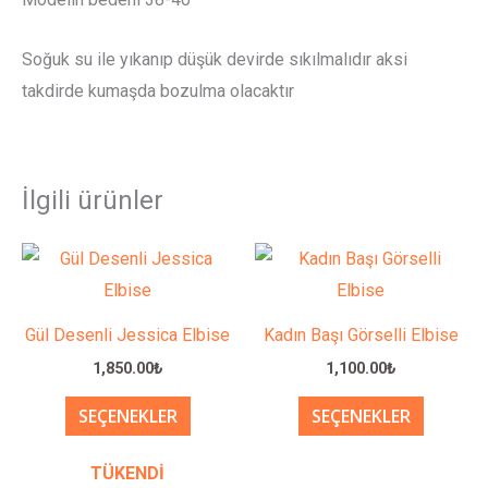
Soğuk su ile yıkanıp düşük devirde sıkılmalıdır aksi
takdirde kumaşda bozulma olacaktır
İlgili ürünler
Bu
Bu
ürünün
ürünün
birden
birden
Gül Desenli Jessica Elbise
Kadın Başı Görselli Elbise
fazla
fazla
1,850.00
₺
1,100.00
₺
varyasyonu
varyasy
SEÇENEKLER
SEÇENEKLER
var.
var.
Seçenekler
Seçenek
TÜKENDI
ürün
ürün