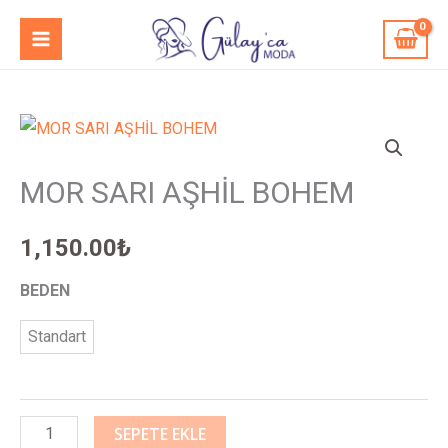
İçeriğe
MAIN
atla
MENU
MOR
SARI
MOR SARI AŞHİL BOHEM
AŞHİL
BOHEM
adet
1,150.00
₺
BEDEN
Standart
SEPETE EKLE