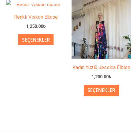
Bu
Bu
sayfasından
sayfası
ürünün
ürünün
seçilebilir
seçilebil
Renkli Viskon Elbise
birden
birden
1,250.00
₺
fazla
fazla
SEÇENEKLER
varyasyonu
varyasy
var.
var.
Seçenekler
Seçenek
ürün
ürün
Kadın Yüzlü Jessica Elbise
sayfasından
sayfası
1,200.00
₺
seçilebilir
seçilebil
SEÇENEKLER