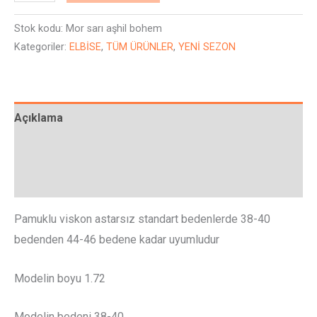
Stok kodu:
Mor sarı aşhil bohem
Kategoriler:
ELBİSE
,
TÜM ÜRÜNLER
,
YENİ SEZON
Açıklama
Ek bilgi
Değerlendirmeler (0)
Pamuklu viskon astarsız standart bedenlerde 38-40
bedenden 44-46 bedene kadar uyumludur
Modelin boyu 1.72
Modelin bedeni 38-40