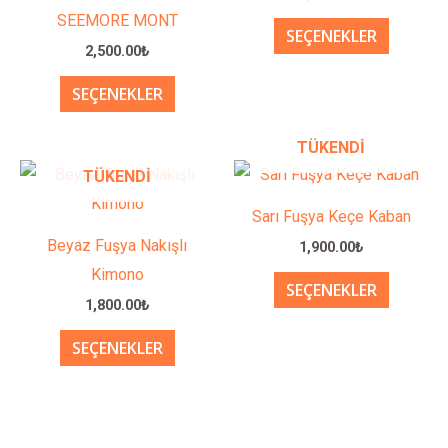
fazla
fazla
SEEMORE MONT
SEÇENEKLER
varyasyonu
varyasy
2,500.00
₺
var.
var.
SEÇENEKLER
Seçenekler
Seçenek
ürün
ürün
TÜKENDI
sayfasından
sayfası
Bu
Bu
TÜKENDI
seçilebilir
seçilebil
ürünün
ürünün
Sarı Fuşya Keçe Kaban
birden
birden
Beyaz Fuşya Nakışlı
1,900.00
₺
fazla
fazla
Kimono
SEÇENEKLER
varyasyonu
varyasy
1,800.00
₺
var.
var.
SEÇENEKLER
Seçenekler
Seçenek
ürün
ürün
sayfasından
sayfası
seçilebilir
seçilebil