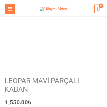
İçeriğe
MAIN
atla
MENU
LEOPAR
MAVİ
PARÇALI
KABAN
adet
LEOPAR MAVİ PARÇALI
KABAN
1,550.00
₺