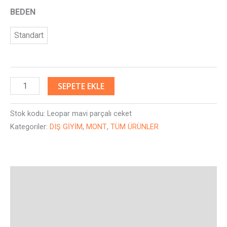
BEDEN
Standart
SEPETE EKLE
Stok kodu:
Leopar mavi parçalı ceket
Kategoriler:
DIŞ GİYİM
,
MONT
,
TÜM ÜRÜNLER
Açıklama
Ek bilgi
Değerlendirmeler (0)