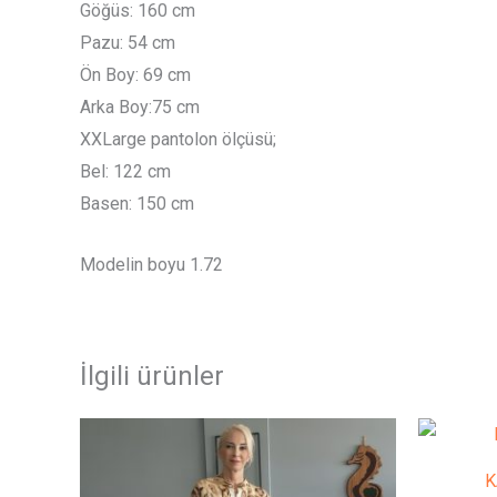
Göğüs: 160 cm
Pazu: 54 cm
Ön Boy: 69 cm
Arka Boy:75 cm
XXLarge pantolon ölçüsü;
Bel: 122 cm
Basen: 150 cm
Modelin boyu 1.72
İlgili ürünler
Bu
ürünün
K