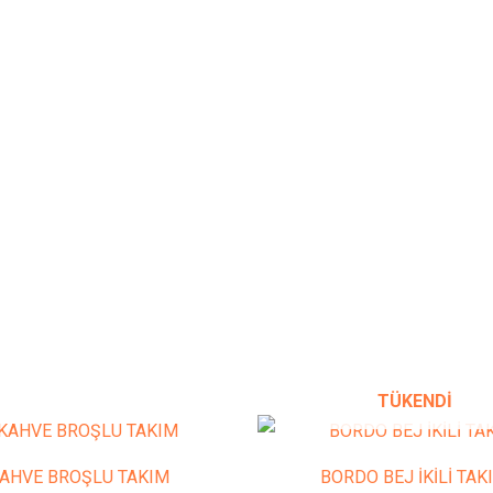
TÜKENDI
Bu
B
ürünün
ür
AHVE BROŞLU TAKIM
BORDO BEJ İKİLİ TAK