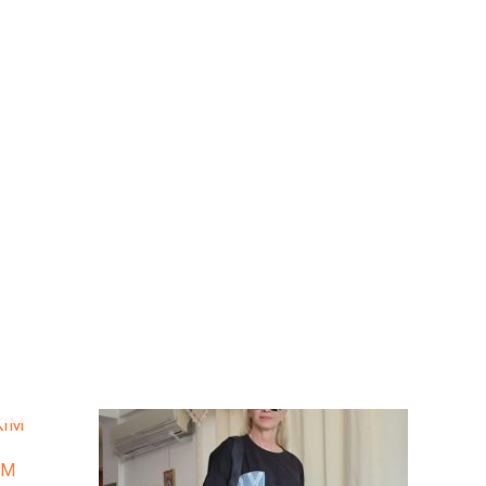
u
Bu
ünün
ürünün
IM