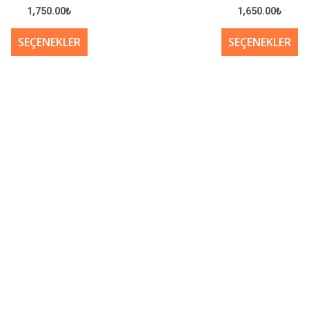
birden
bi
1,750.00
₺
1,650.00
₺
fazla
fa
varyasyonu
va
SEÇENEKLER
SEÇENEKLER
var.
va
Seçenekler
Se
ürün
ür
sayfasından
sa
seçilebilir
se