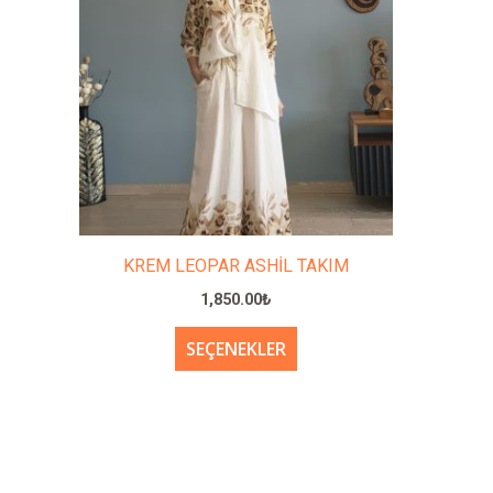
birden
fazla
varyasyonu
var.
Seçenekler
ürün
sayfasından
seçilebilir
KREM LEOPAR ASHİL TAKIM
1,850.00
₺
SEÇENEKLER