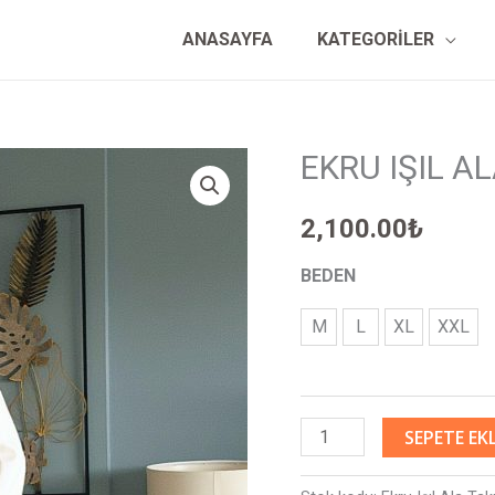
ANASAYFA
KATEGORİLER
EKRU IŞIL A
EKRU
IŞIL
2,100.00
₺
ALA
TAKIM
BEDEN
adet
M
L
XL
XXL
SEPETE EK