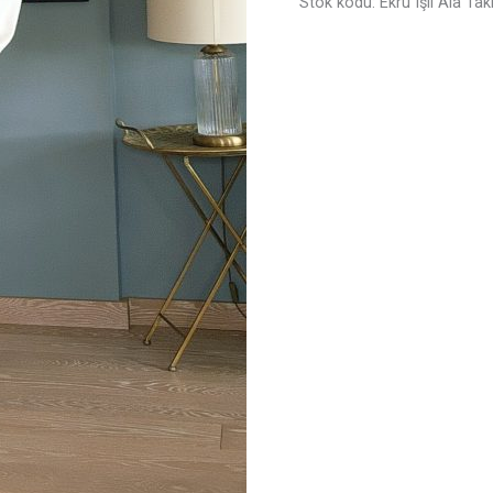
Stok kodu:
Ekru Işıl Ala Ta