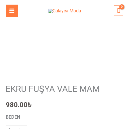
İçeriğe
MAIN
atla
MENU
EKRU
FUŞYA
VALE
MAM
adet
EKRU FUŞYA VALE MAM
980.00
₺
BEDEN