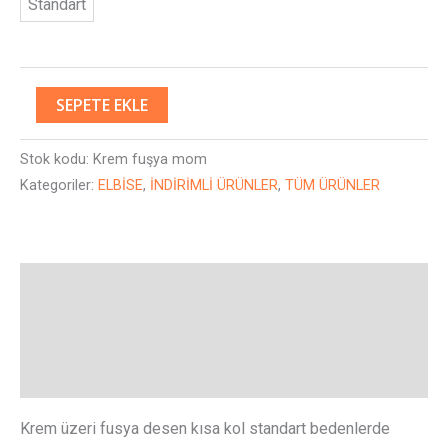
Standart
SEPETE EKLE
Stok kodu:
Krem fuşya mom
Kategoriler:
ELBİSE
,
İNDİRİMLİ ÜRÜNLER
,
TÜM ÜRÜNLER
Açıklama
Ek bilgi
Değerlendirmeler (0)
Krem üzeri fusya desen kısa kol standart bedenlerde