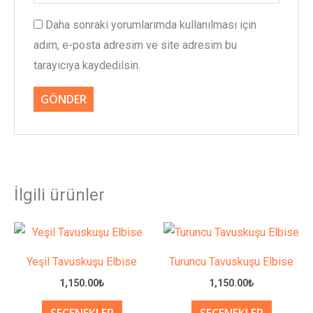
Daha sonraki yorumlarımda kullanılması için
adım, e-posta adresim ve site adresim bu
tarayıcıya kaydedilsin.
İlgili ürünler
Bu
Bu
ürünün
ürünün
Yeşil Tavuskuşu Elbise
Turuncu Tavuskuşu Elbise
birden
birden
1,150.00
₺
1,150.00
₺
fazla
fazla
varyasyonu
varyasy