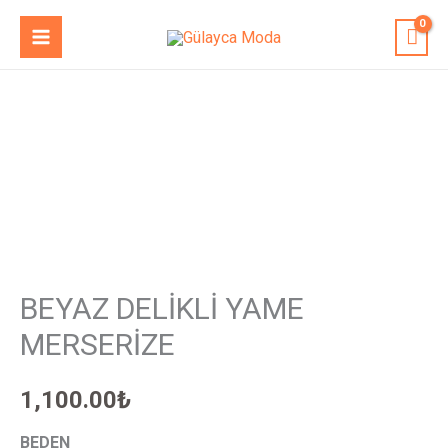
İçeriğe
MAIN
atla
MENU
BEYAZ
DELİKLİ
YAME
MERSERİZE
adet
BEYAZ DELİKLİ YAME
MERSERİZE
1,100.00
₺
BEDEN