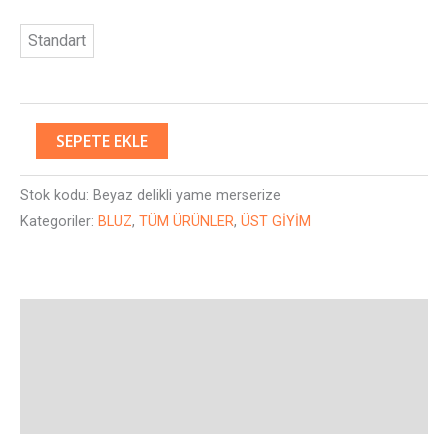
Standart
SEPETE EKLE
Stok kodu:
Beyaz delikli yame merserize
Kategoriler:
BLUZ
,
TÜM ÜRÜNLER
,
ÜST GİYİM
Açıklama
Ek bilgi
Değerlendirmeler (0)