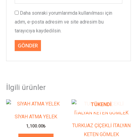
Daha sonraki yorumlarımda kullanılması için
adım, e-posta adresim ve site adresim bu
tarayıcıya kaydedilsin.
İlgili ürünler
Bu
Bu
TÜKENDI
ürünün
ürünün
SİYAH ATMA YELEK
birden
birden
TURKUAZ ÇİÇEKLİ İTALYAN
1,100.00
₺
fazla
fazla
KETEN GÖMLEK