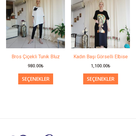
ürünün
ürünün
birden
birden
fazla
fazla
varyasyonu
varyasy
var.
var.
Seçenekler
Seçenek
ürün
ürün
Bros Çiçekli Tunik Bluz
Kadın Başı Görselli Elbise
sayfasından
sayfası
980.00
₺
1,100.00
₺
seçilebilir
seçilebil
SEÇENEKLER
SEÇENEKLER