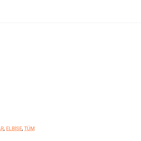
AR
,
ELBİSE
,
TÜM