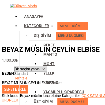
İçeriğe atla
ANASAYFA
KATEGORİLER
MENU DÜĞMESI
DIŞ GİYİM
MENU DÜĞMESI
CEKET
BEYAZ MÜSLİN CEYLİN ELBİSE
MANTO
1,400.00
₺
MONT
YELEK
BEDEN
Standart
Temizle
KİMONO
BEYAZ MÜSLİN CEYLİN ELBİSE adet
SEPETE EKLE
YAĞMURLUK/PARDESÜ
Stok kodu:
Beyaz müslin kısa elbise
Kategoriler:
ÇOK SATANL
ÜRÜNLER
ÜST GİYİM
MENU DÜĞMESI