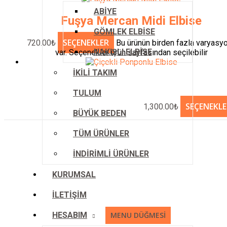
ABİYE
Fuşya Mercan Midi Elbise
GÖMLEK ELBİSE
SEÇENEKLER
720.00
₺
Bu ürünün birden fazla varyasy
NAKIŞLI ELBİSE
var. Seçenekler ürün sayfasından seçilebilir
İKİLİ TAKIM
TULUM
SEÇENEKLE
1,300.00
₺
BÜYÜK BEDEN
TÜM ÜRÜNLER
İNDİRİMLİ ÜRÜNLER
KURUMSAL
İLETİŞİM
HESABIM
MENU DÜĞMESI