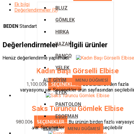
Ek bilgi
BLUZ
Değerlendirmeler (0)
GÖMLEK
BEDEN
Standart
HIRKA
Değerlendirmeler
İlgili ürünler
KAZAK
PANÇO
Henüz değerlendirme yapılmadı.
YELEK
Kadın Başı Görselli Elbise
ALT GİYİM
MENU DÜĞMESI
SEÇENEKLER
1,100.00
₺
Bu ürünün birden fazla
varyasyonu var. Seçenekler ürün sayfasından seçilebili
ETEK
PANTOLON
Saks Turuncu Gömlek Elbise
EŞOFMAN
SEÇENEKLER
980.00
₺
Bu ürünün birden fazla varyasy
var. Seçenekler ürün sayfasından seçilebilir
ELBİSE
MENU DÜĞMESI