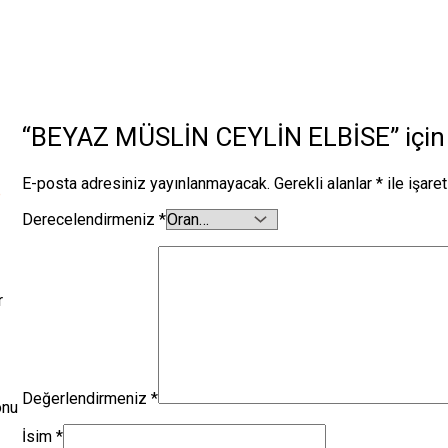
“BEYAZ MÜSLİN CEYLİN ELBİSE” için y
E-posta adresiniz yayınlanmayacak.
Gerekli alanlar
*
ile işare
Derecelendirmeniz
*
r
Değerlendirmeniz
*
onu
İsim
*